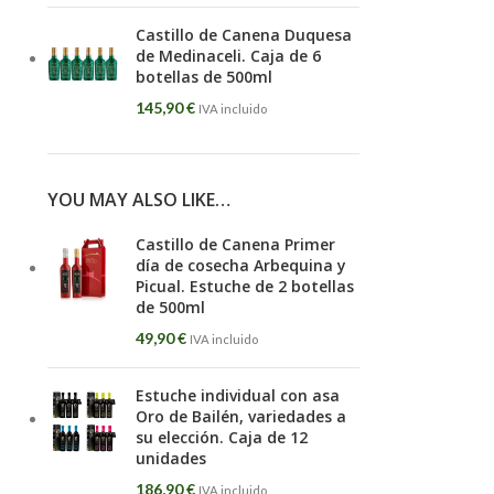
Castillo de Canena Duquesa
de Medinaceli. Caja de 6
botellas de 500ml
145,90
€
IVA incluido
YOU MAY ALSO LIKE…
Castillo de Canena Primer
día de cosecha Arbequina y
Picual. Estuche de 2 botellas
de 500ml
49,90
€
IVA incluido
Estuche individual con asa
Oro de Bailén, variedades a
su elección. Caja de 12
unidades
186,90
€
IVA incluido