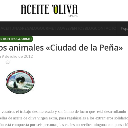
S
ACEITUNAS
REGALO
GOURMET AOVE
EVENTOS
BLOG
CONTACTO
S ACEITES GOURMET
los animales «Ciudad de la Peña»
 9 de julio de 2012
vosotros el trabajo desinteresado y sin ánimo de lucro que está desarrollando
as de aceite de oliva virgen extra, para regalárselas a los extranjeros solidari
ión está compuesta por seis personas, las cuales no reciben ninguna compensaci