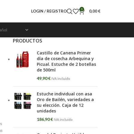
0
LOGIN / REGISTRO
0,00
€
PRODUCTOS
Castillo de Canena Primer
día de cosecha Arbequina y
Picual. Estuche de 2 botellas
de 500ml
49,90
€
IVA incluido
Estuche individual con asa
Oro de Bailén, variedades a
su elección. Caja de 12
unidades
186,90
€
IVA incluido
os
ón