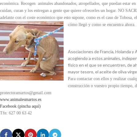
económica. Recogen animales abandonados, atropellados, que puedan estar en b
cuidan, curan y los entregan a gente que quiere ofrecerles un hogar. NO S
adelante con el coste económico que esto supone, como es el caso de Tobosa, e
cómo llegó y como se encuentra ahora. E
Asociaciones de Francia, Holanda y A
acogiendo a estos animales, indepe
físico en el que se encuentren, de ah
mayor tesoro, el aceite de oliva virge
Para contactar con ellos y realizar cua
construcción o vuestro propio tiempo, di
protectoramartos@gmail.com
www.animalesmartos.es
Facebook (pincha aquí)
Tfn: 627 00 63 42