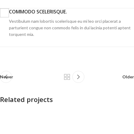
COMMODO SCELERISQUE.
Vestibulum nam lobortis scelerisque eu mi leo orci placerat a
parturient congue non commodo felis in dui lacinia potenti aptent
torquent mia.
Newer
Older
Related projects
Et vestibulum quis a suspendisse
Decor