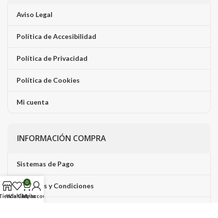
Aviso Legal
Política de Accesibilidad
Política de Privacidad
Política de Cookies
Mi cuenta
INFORMACIÓN COMPRA
Sistemas de Pago
0
Términos y Condiciones
Tienda
Wishlist
Carrito
My account
Transporte