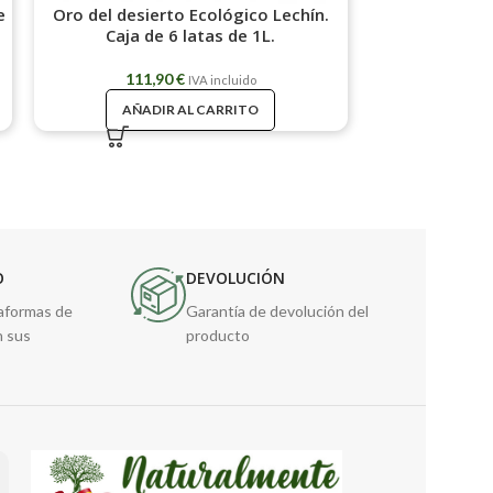
e
Oro del desierto Ecológico Lechín.
Aldea de Do
Caja de 6 latas de 1L.
gar
111,90
€
125
IVA incluido
AÑADIR AL CARRITO
AÑAD
O
DEVOLUCIÓN
taformas de
Garantía de devolución del
n sus
producto