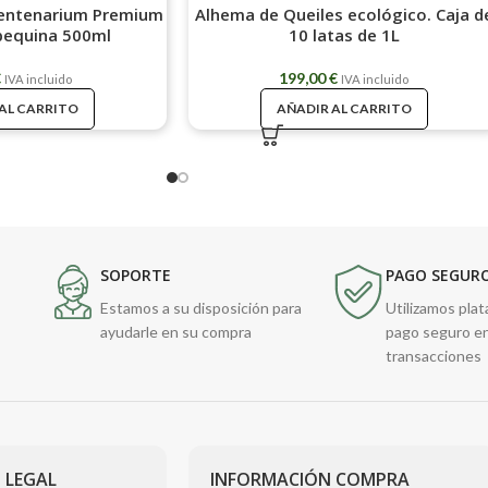
Centenarium Premium
Alhema de Queiles ecológico. Caja d
rbequina 500ml
10 latas de 1L
€
199,00
€
IVA incluido
IVA incluido
AL CARRITO
AÑADIR AL CARRITO
SOPORTE
PAGO SEGUR
Estamos a su disposición para
Utilizamos pla
ayudarle en su compra
pago seguro e
transacciones
 LEGAL
INFORMACIÓN COMPRA