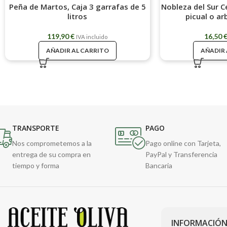
Peña de Martos, Caja 3 garrafas de 5
Nobleza del Sur 
litros
picual o a
119,90
€
16,50
IVA incluido
AÑADIR AL CARRITO
AÑADIR 
TRANSPORTE
PAGO
Nos comprometemos a la
Pago online con Tarjeta,
entrega de su compra en
PayPal y Transferencia
tiempo y forma
Bancaria
INFORMACIÓN