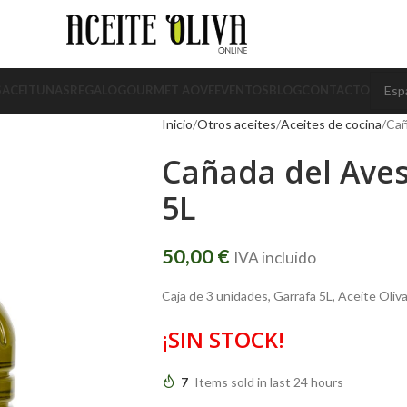
S
ACEITUNAS
REGALO
GOURMET AOVE
EVENTOS
BLOG
CONTACTO
Inicio
Otros aceites
Aceites de cocina
Cañ
Cañada del Aves
5L
50,00
€
IVA incluido
Caja de 3 unidades, Garrafa 5L, Aceite Oliva
¡SIN STOCK!
7
Items sold in last 24 hours