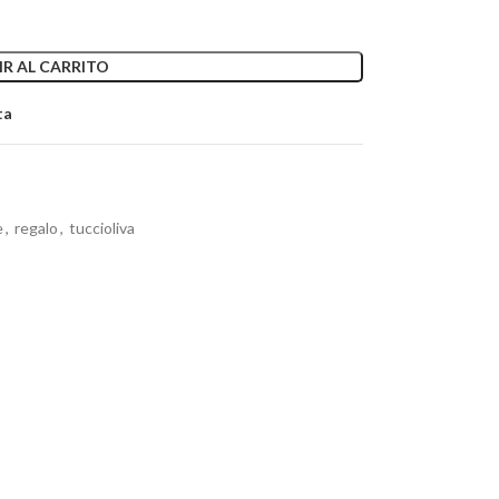
R AL CARRITO
ta
e
,
regalo
,
tuccioliva