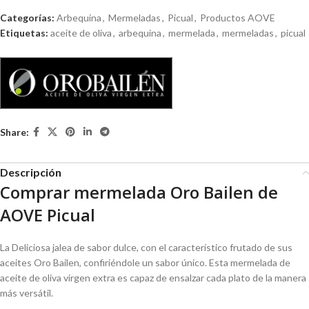
Categorías:
Arbequina
,
Mermeladas
,
Picual
,
Productos AOVE
Etiquetas:
aceite de oliva
,
arbequina
,
mermelada
,
mermeladas
,
picual
Share:
Descripción
Comprar mermelada Oro Bailen de
AOVE Picual
La Deliciosa jalea de sabor dulce, con el característico frutado de sus
aceites Oro Bailen, confiriéndole un sabor único. Esta mermelada de
aceite de oliva virgen extra es capaz de ensalzar cada plato de la manera
más versátil.