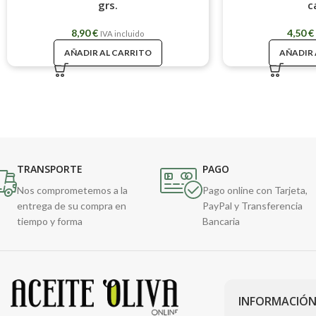
grs.
c
8,90
€
4,50
€
IVA incluido
AÑADIR AL CARRITO
AÑADIR 
TRANSPORTE
PAGO
Nos comprometemos a la
Pago online con Tarjeta,
entrega de su compra en
PayPal y Transferencia
tiempo y forma
Bancaria
INFORMACIÓN