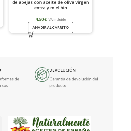
de abejas con aceite de oliva virgen
aceite de oliva
extra y miel bio
4,
4,50
€
IVA incluido
AÑAD
AÑADIR AL CARRITO
O
DEVOLUCIÓN
taformas de
Garantía de devolución del
n sus
producto