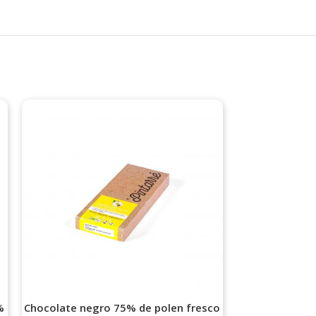
%
Chocolate negro 75% de polen fresco
Chocolate neg