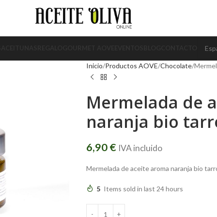
S
ACEITUNAS
REGALO
GOURMET AOVE
EVENTOS
BLOG
CONTACTO
Inicio
Productos AOVE
Chocolate
Mermela
Mermelada de a
naranja bio tarr
6,90
€
IVA incluido
Mermelada de aceite aroma naranja bio tarr
5
Items sold in last 24 hours